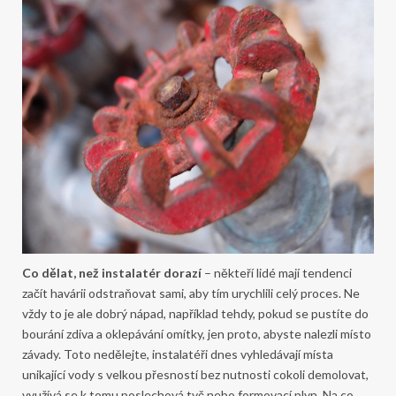
Co dělat, než instalatér dorazí
– někteří lidé mají tendenci
začít havárii odstraňovat sami, aby tím urychlili celý proces. Ne
vždy to je ale dobrý nápad, například tehdy, pokud se pustíte do
bourání zdiva a oklepávání omítky, jen proto, abyste nalezli místo
závady. Toto nedělejte, instalatéři dnes vyhledávají místa
unikající vody s velkou přesností bez nutnosti cokoli demolovat,
využívá se k tomu poslechová tyč nebo formovací plyn. Na co