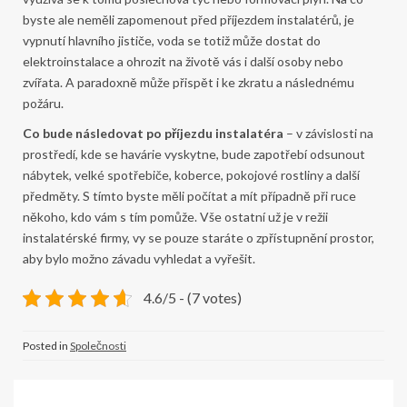
byste ale neměli zapomenout před příjezdem instalatérů, je
vypnutí hlavního jističe, voda se totiž může dostat do
elektroinstalace a ohrozit na životě vás i další osoby nebo
zvířata. A paradoxně může přispět i ke zkratu a následnému
požáru.
Co bude následovat po příjezdu instalatéra
– v závislosti na
prostředí, kde se havárie vyskytne, bude zapotřebí odsunout
nábytek, velké spotřebiče, koberce, pokojové rostliny a další
předměty. S tímto byste měli počítat a mít případně při ruce
někoho, kdo vám s tím pomůže. Vše ostatní už je v režii
instalatérské firmy, vy se pouze staráte o zpřístupnění prostor,
aby bylo možno závadu vyhledat a vyřešit.
4.6/5 - (7 votes)
Posted in
Společnosti