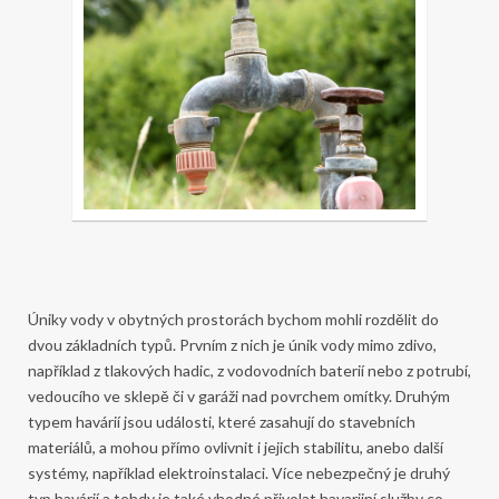
Úniky vody v obytných prostorách bychom mohli rozdělit do
dvou základních typů. Prvním z nich je únik vody mimo zdivo,
například z tlakových hadic, z vodovodních baterií nebo z potrubí,
vedoucího ve sklepě či v garáži nad povrchem omítky. Druhým
typem havárií jsou události, které zasahují do stavebních
materiálů, a mohou přímo ovlivnit i jejich stabilitu, anebo další
systémy, například elektroinstalaci. Více nebezpečný je druhý
typ havárií a tehdy je také vhodné přivolat havarijní služby co