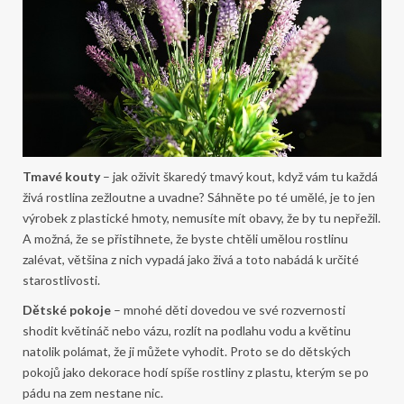
Tmavé kouty
– jak oživit škaredý tmavý kout, když vám tu každá
živá rostlina zežloutne a uvadne? Sáhněte po té umělé, je to jen
výrobek z plastické hmoty, nemusíte mít obavy, že by tu nepřežil.
A možná, že se přistihnete, že byste chtěli umělou rostlinu
zalévat, většina z nich vypadá jako živá a toto nabádá k určité
starostlivosti.
Dětské pokoje
– mnohé děti dovedou ve své rozvernosti
shodit květináč nebo vázu, rozlít na podlahu vodu a květinu
natolik polámat, že ji můžete vyhodit. Proto se do dětských
pokojů jako dekorace hodí spíše rostliny z plastu, kterým se po
pádu na zem nestane nic.