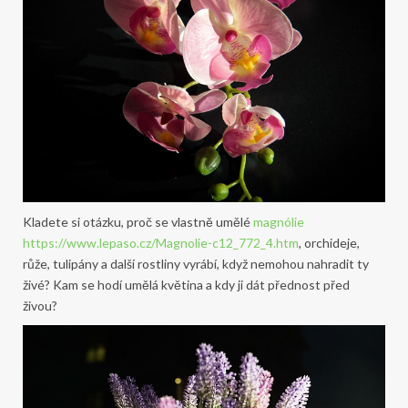
Kladete si otázku, proč se vlastně umělé
magnólie
https://www.lepaso.cz/Magnolie-c12_772_4.htm
, orchideje,
růže, tulipány a další rostliny vyrábí, když nemohou nahradit ty
živé? Kam se hodí umělá květina a kdy ji dát přednost před
živou?