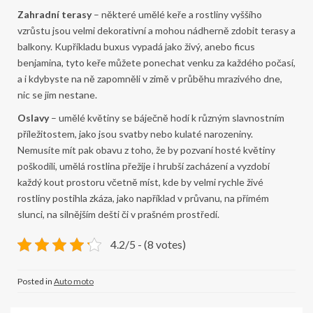
Zahradní terasy
– některé umělé keře a rostliny vyššího
vzrůstu jsou velmi dekorativní a mohou nádherně zdobit terasy a
balkony. Kupříkladu buxus vypadá jako živý, anebo ficus
benjamina, tyto keře můžete ponechat venku za každého počasí,
a i kdybyste na ně zapomněli v zimě v průběhu mrazivého dne,
nic se jim nestane.
Oslavy
– umělé květiny se báječně hodí k různým slavnostním
příležitostem, jako jsou svatby nebo kulaté narozeniny.
Nemusíte mít pak obavu z toho, že by pozvaní hosté květiny
poškodili, umělá rostlina přežije i hrubší zacházení a vyzdobí
každý kout prostoru včetně míst, kde by velmi rychle živé
rostliny postihla zkáza, jako například v průvanu, na přímém
slunci, na silnějším dešti či v prašném prostředí.
4.2/5 - (8 votes)
Posted in
Auto moto