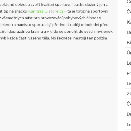
Č
ádně obléct a zvolit kvalitní sportovní outfit složený jen z
it tip na značku
Kari traa C-store.cz
– ta je totiž na sportovní
Č
 z všemožných míst pro provozování pohybových činností
K
aleknou a namísto sportu dají přednost raději odpoledni před
 užít liduprázdnou krajinu a v klidu se ponořit do svých myšlenek,
D
hyb každé části vašeho těla. No řekněte, nestojí ten podzim
B
Ú
L
P
L
Zá
Č
D
L