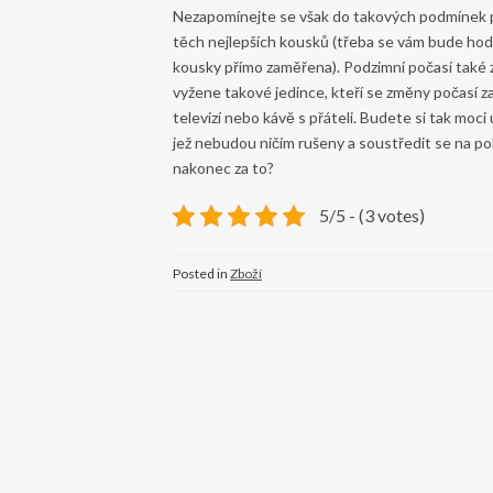
Nezapomínejte se však do takových podmínek poř
těch nejlepších kousků (třeba se vám bude hod
kousky přímo zaměřena). Podzimní počasí také
vyžene takové jedince, kteří se změny počasí z
televizí nebo kávě s přáteli. Budete si tak moci
jež nebudou ničím rušeny a soustředit se na po
nakonec za to?
5/5 - (3 votes)
Posted in
Zboží