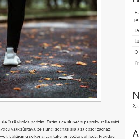
B
pr
Do
Lu
Ob
Pr
N
Žá
, ale jistě vkrádá podzim. Zatím sice sluneční paprsky stále svítí
ravdou však zůstává, že slunci dochází síla a za obzor zachází
A
lověk k blížícímu se konci září také jen těžko pohledá. Pravdou