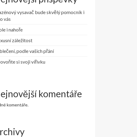
azénový vysavač bude skvělý pomocník i
o vás
le i nahoře
xusní záležitost
lečení, podle vašich přání
ovoňte si svoji vířivku
ejnovější komentáře
dné komentáře.
rchivy