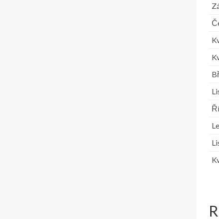
Zá
Č
K
K
B
L
Ř
L
L
K
R