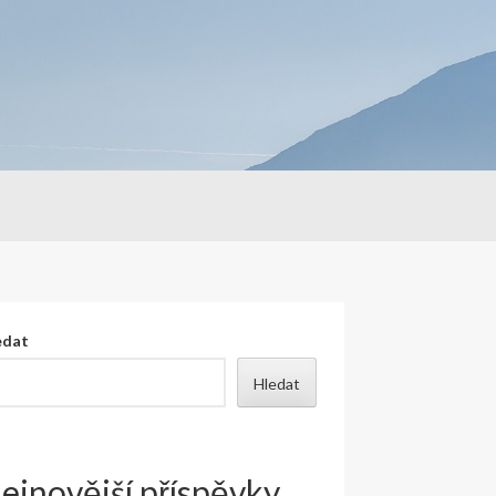
edat
Hledat
ejnovější příspěvky