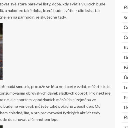
ovat své staré barevné listy, doba, kdy světla v ulicích bude
Ř
ů, a nakonec také doba, která bude světlo z ulic krást tak
S
ne jen na pár hodin, je skutečně tady.
Č
Č
K
D
B
Ú
e a přepadá smutek, protože se léta nechcete vzdát, můžete tuto
L
a konzumováním obrovských dávek sladkých dobrot. Pro některé
P
ebo ne, ale sportem v podzimních měsících si zejména ve
ku budeme věnovat, můžete také pořádně zlepšit den. Od
L
ohem chladnějším, a pro provozování fyzických aktivit tedy
Ř
bude dosahovat cílů mnohem lépe.
Zá