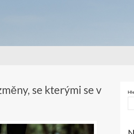
změny, se kterými se v
Hl
N