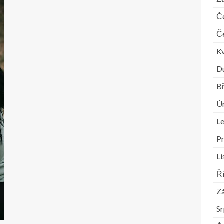
Č
Č
K
D
B
Ú
L
P
L
Ř
Zá
S