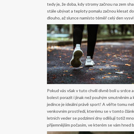
tedy je, že doba, kdy stromy začnou na zem shaz
stále ubývat a teploty pomalu začnou klesat dol
dlouho, až slunce namísto téměř celý den vysvit
Pokud vás však v tuto chvíli divně bolí u srdc
bolest porazit i jinak než pouhým smutněním 
jedince je ideální právě sport! A věřte tomu n
venkovním prostředí, kterému se v tomto člán
letních veder se podzimní dny odlišují totiž mn
příjemnějším počasím, ve kterém se vám hned 