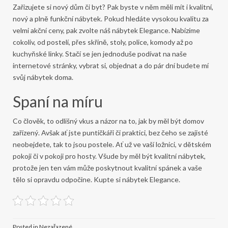
Zařizujete si nový dům či byt? Pak byste v něm měli mít i kvalitní,
nový a plně funkční nábytek. Pokud hledáte vysokou kvalitu za
velmi akční ceny, pak zvolte náš nábytek Elegance. Nabízíme
cokoliv, od
postelí
, přes skříně, stoly, police, komody až po
kuchyňské linky. Stačí se jen jednoduše podívat na naše
internetové stránky, vybrat si, objednat a do pár dní budete mí
svůj nábytek doma.
Spaní na míru
Co člověk, to odlišný vkus a názor na to, jak by měl být domov
zařízený. Avšak ať jste puntičkáři či praktici, bez čeho se zajisté
neobejdete, tak to jsou postele. Ať už ve vaší ložnici, v dětském
pokoji či v pokoji pro hosty. Všude by měl být kvalitní nábytek,
protože jen ten vám může poskytnout kvalitní spánek a vaše
tělo si opravdu odpočine. Kupte si nábytek Elegance.
Posted in Nezařazené