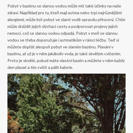
Pobyt v bazénu se slanou vodou může mít také účinky na naše
zdraví. Například pro ty, kteří mají astma nebo trpí nejrůznějšími
alergiemi, může být pobyt ve slané vodě opravdu přínosný. Chlór
může dráždit jejich dýchací cesty a podporovat projevy jejich
nemoci, což se slanou vodou odpadá. Pobyt v moři se slanou
vodou se třeba doporučuje i astmatikům v rámci léčby. Teď si
můžete dopřát alespoň pobyt ve slaném bazénu.
Plavání v
bazénu, ať už je v něm jakákoliv voda, je také skvělým cvičením.
Proto je skvělé, pokud máte vlastní bazén a můžete v něm každý
den plavat a tím cvičit a pálit kalorie.