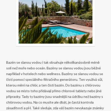
Bazén se slanou vodou i tak obsahuje několikanásobně méně
soli než moře nebo oceán. Bazény se slanou vodou jsou běžné
například v hotelech nebo wellness.
Bazény se slanou vodou se
čistí pomocí speciálního filtračního generátoru. Ten využívá sůl,
kterou mění na chlór, a ten čistí bazén. Do bazénu s chlórovou
vodou se místo toho přidávají přímo chlorové tablety nebo jiné
přípravky.
Tady ty bazény jsou snadnější na údržbu než bazény s
chlórovou vodou. Na co musíte ale dbát, je častá kontrola
zásaditosti a pH. Také sleduje, zda váš bazén nevykazuje známky