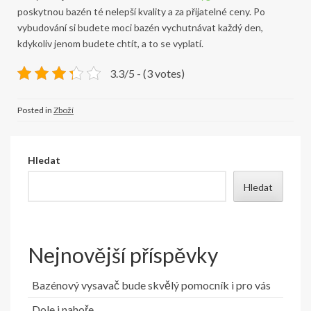
poskytnou bazén té nelepší kvality a za přijatelné ceny. Po
vybudování si budete moci bazén vychutnávat každý den,
kdykoliv jenom budete chtít, a to se vyplatí.
3.3/5 - (3 votes)
Posted in
Zboží
Hledat
Hledat
Nejnovější příspěvky
Bazénový vysavač bude skvělý pomocník i pro vás
Dole i nahoře