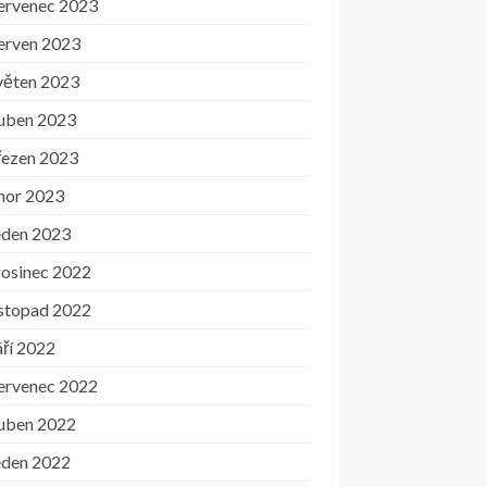
ervenec 2023
erven 2023
věten 2023
uben 2023
řezen 2023
nor 2023
eden 2023
rosinec 2022
istopad 2022
ří 2022
ervenec 2022
uben 2022
eden 2022