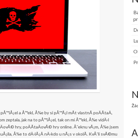
B
pr
Do
Lu
Ob
Pr
N
Žá
Å™iÅ¡el a Å™ekl, Å¾e by si pÅ™Ã¡l mÃ­t vlastnÃ­ poÄÃ­taÄ,
zeptala, jak na to pÅ™iÅ¡el, tak on mi Å™ekl, Å¾e vidÄ›l
ÄovÃ© hry, poÄÃ­taÄovÃ© hry online. Å˜eknu vÃ¡m, Å¾e jsem
A
Å¡ila, Å¾e to dÄ›lÃ¡Â nÄ›kdo u nÃ¡s v okolÃ­. KvÅ¯li svÃ©mu