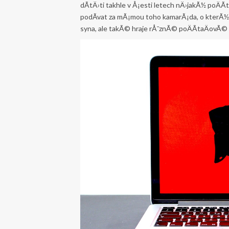
dÃ­tÄ›ti takhle v Å¡esti letech nÄ›jakÃ½ poÄÃ­
podÃ­vat za mÃ¡mou toho kamarÃ¡da, o kterÃ½
syna, ale takÃ© hraje rÅ¯znÃ© poÄÃ­taÄovÃ© 