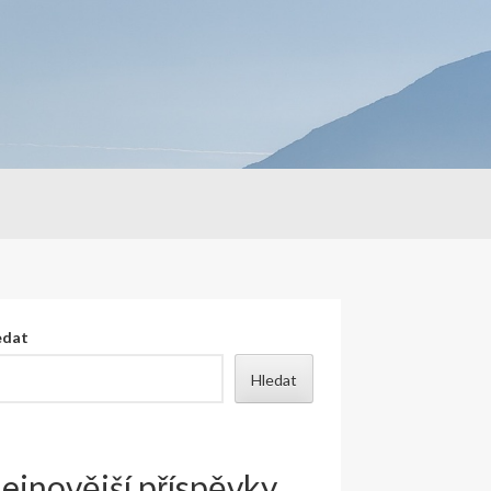
edat
Hledat
ejnovější příspěvky