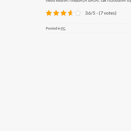
nebo klidnÄ› i mladÅ¡Ã­ dÃ­tÄ›, tak rozhodnÄ› b
3.6/5 - (7 votes)
Posted in
PC