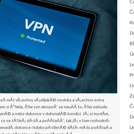
Č
Č
K
D
B
Ú
L
P
L
Zá
Ã­ mÃ­t vÅ¡echny vÅ¡elijakÃ© novinky a vÅ¡echno extra
Č
sem si Å™ekla, Å¾e syn alespoÅˆ se nauÄÃ­ to, Å¾e nebude
anÃ© a nebo dokonce v dokonalÃ© kondici. JÃ¡ si myslÃ­m,
D
 co se tÃ½kÃ¡ dÄ›tÃ­ a poÄÃ­taÄÅ¯, tak jÃ¡ v tom rozhodnÄ›
L
vadÃ­, dokonce i kdyby pÄ›tiletÃ© dÃ­tÄ› mÄ›lo poÄÃ­taÄ a