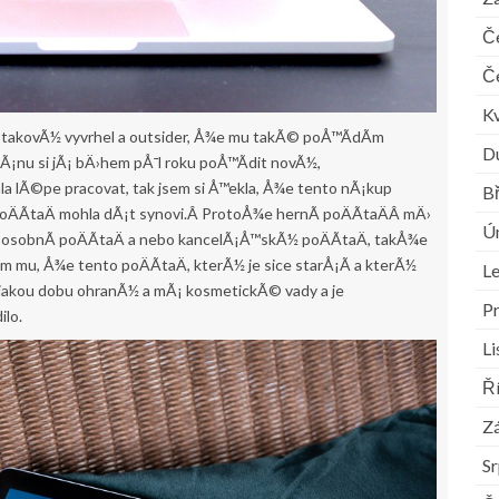
Č
Č
K
yl takovÃ½ vyvrhel a outsider, Å¾e mu takÃ© poÅ™Ã­dÃ­m
D
Ã¡nu si jÃ¡ bÄ›hem pÅ¯l roku poÅ™Ã­dit novÃ½,
a lÃ©pe pracovat, tak jsem si Å™ekla, Å¾e tento nÃ¡kup
B
poÄÃ­taÄ mohla dÃ¡t synovi.Â ProtoÅ¾e hernÃ­ poÄÃ­taÄÂ mÄ›
Ú
½ osobnÃ­ poÄÃ­taÄ a nebo kancelÃ¡Å™skÃ½ poÄÃ­taÄ, takÅ¾e
em mu, Å¾e tento poÄÃ­taÄ, kterÃ½ je sice starÅ¡Ã­ a kterÃ½
L
›jakou dobu ohranÃ½ a mÃ¡ kosmetickÃ© vady a je
P
ilo.
L
Ř
Zá
S