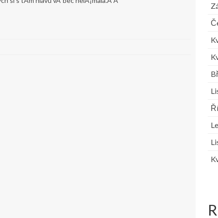
ych si s tÃ­m hlavu vÅ¯bec nelÃ¡mala.Â Â
Zá
Č
K
K
B
L
Ř
L
L
K
R