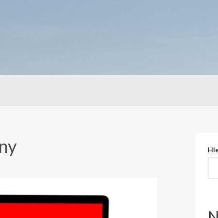
hny
Hl
N