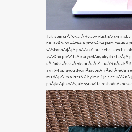
Tak jsem si Å™ekla, Å¾e aby vlastnÄ› syn neb
nÄ›jakÃ½ poÄÃ­taÄ a protoÅ¾e jsem mÄ›la v pl
vÃ½konnÄ›jÅ¡Ã­ poÄÃ­taÄ pro sebe, abych mohl
svÃ©ho poÄÃ­taÄe urychlÃ­m, abych starÅ¡Ã­ 
pÅ™ijde vÃ­ce vÃ½konnÄ›jÅ¡Ã­, neÅ¾ nÄ›jakÃ
syn byl opravdu dvojnÃ¡sobnÄ› rÃ¡d. Å˜ekla js
mu dÃ¡vÃ¡m a kterÃ½ byl mÅ¯j, je sice uÅ¾ nÄ
poÅ¡krÃ¡banÃ½, ale synovi to rozhodnÄ› nevad