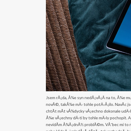
Jsem rÃ¡da, Å¾e syn nedÃ¡vÃ¡Â na to, Å¾e mus
novÃ©, takÅ¾e mÄ› tohle potÄ›Å¡ilo. NavÃ­c j
chtÃ­t mÃ­t vÅ¾dycky vÅ¡echno dokonale udÄ›l
Å¾e vÅ¡echny dÄ›ti by tohle mÄ›ly pochopit. A
nevidÃ­m Å¾Ã¡dnÃ½ problÃ©m. VÅ¯bec mi to ne