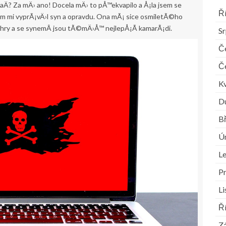
taÄ? Za mÄ› ano! Docela mÄ› to pÅ™ekvapilo a Å¡la jsem se
Ř
m mi vyprÃ¡vÄ›l syn a opravdu. Ona mÃ¡ sice osmiletÃ©ho
hry a se synemÂ jsou tÃ©mÄ›Å™ nejlepÅ¡Ã­ kamarÃ¡di.
S
Č
Č
K
D
B
Ú
L
P
L
Ř
Zá