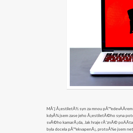
MÅ¯j Å¡estiletÃ½ syn za mnou pÅ™edevÄÃ­rem p
kdyÅ¾ jsem zase jeho Å¡estiletÃ©ho syna potom 
svÃ©ho kamarÃ¡da, Jak hraje rÅ¯znÃ© poÄÃ­ta
byla docela pÅ™ekvapenÃ¡, protoÅ¾e jsem netu