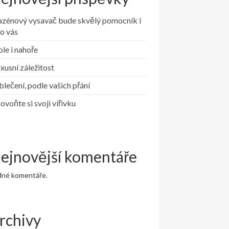
azénový vysavač bude skvělý pomocník i
o vás
le i nahoře
xusní záležitost
lečení, podle vašich přání
ovoňte si svoji vířivku
ejnovější komentáře
dné komentáře.
rchivy