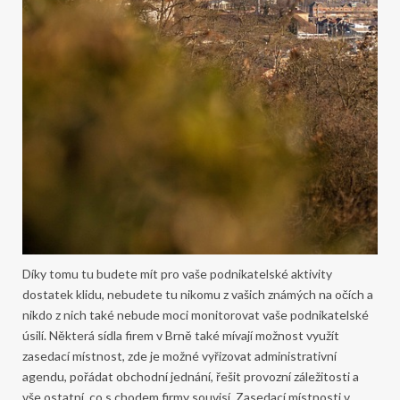
Díky tomu tu budete mít pro vaše podnikatelské aktivity
dostatek klidu, nebudete tu nikomu z vašich známých na očích a
nikdo z nich také nebude moci monitorovat vaše podnikatelské
úsilí.
Některá sídla firem v Brně také mívají možnost využít
zasedací místnost, zde je možné vyřizovat administrativní
agendu, pořádat obchodní jednání, řešit provozní záležitosti a
vše ostatní, co s chodem firmy souvisí. Zasedací místnosti v