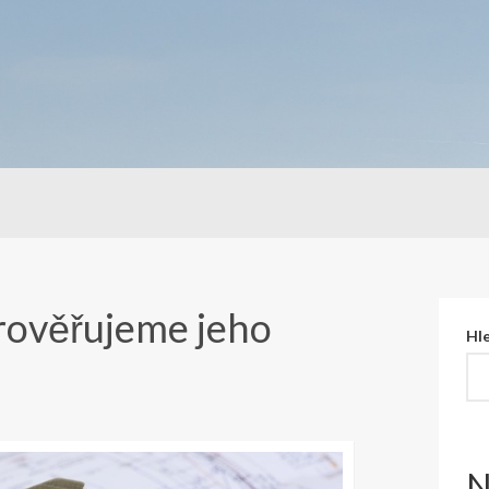
rověřujeme jeho
Hl
N