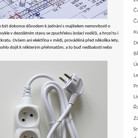
Č
Č
že být dokonce důvodem k jednání s majitelem nemovitosti o
K
vykle v dezolátním stavu se zpuchřelou izolací vodičů, a hrozí tu i
zkratu. Ovšem ani elektřina v mědi, prováděná před několika lety,
D
 mohlo dojít k některým přehmatům, a to buď nedbalostí nebo
B
Ú
L
P
L
Ř
Zá
S