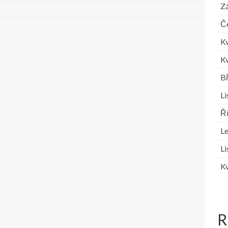
Zá
Č
K
K
B
L
Ř
L
L
K
R