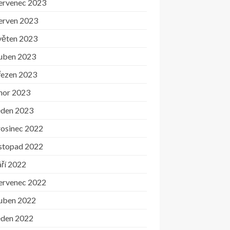
ervenec 2023
erven 2023
věten 2023
uben 2023
řezen 2023
nor 2023
eden 2023
rosinec 2022
istopad 2022
ří 2022
ervenec 2022
uben 2022
eden 2022