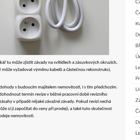
Č
Č
K
D
B
Ú
rikář tu může zjistit závady na svítidlech a zásuvkových okruzích,
L
což může vyžadovat výměnu kabelů a částečnou rekonstrukci,
P
 dohody s budoucím majitelem nemovitosti, i s tím předchozím.
L
 dohodnout termín revize v běžné pracovní době revizního
Zá
 zásahy v případě nějaké závažné závady. Pokud revizi nechá
že si ji započítat do ceny při prodeji, a také tuto skutečnost
Č
odeje nemovitosti.
D
L