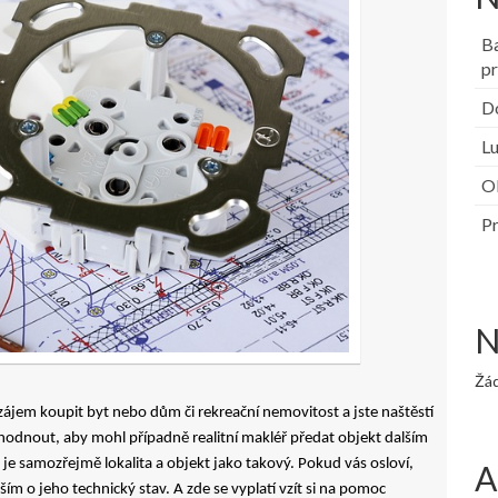
B
pr
Do
Lu
Ob
Pr
N
Žá
zájem koupit byt nebo dům či rekreační nemovitost a jste naštěstí
zhodnout, aby mohl případně realitní makléř předat objekt dalším
je samozřejmě lokalita a objekt jako takový. Pokud vás osloví,
A
vším o jeho technický stav. A zde se vyplatí vzít si na pomoc