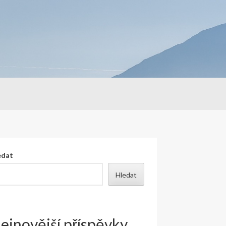
edat
Hledat
ejnovější příspěvky