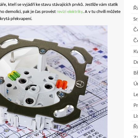
ře, kteří se vyjádří ke stavu stávajících prvků. Jestliže vám statik
Ř
eho demolici, pak je čas provést
revizi elektriky
. A v tu chvíli můžete
S
krytá překvapení.
Č
Č
K
D
B
Ú
L
P
L
Ř
Zá