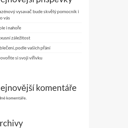
azénový vysavač bude skvělý pomocník i
o vás
le i nahoře
xusní záležitost
lečení, podle vašich přání
ovoňte si svoji vířivku
ejnovější komentáře
dné komentáře.
rchivy