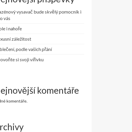
azénový vysavač bude skvělý pomocník i
o vás
le i nahoře
xusní záležitost
lečení, podle vašich přání
ovoňte si svoji vířivku
ejnovější komentáře
dné komentáře.
rchivy