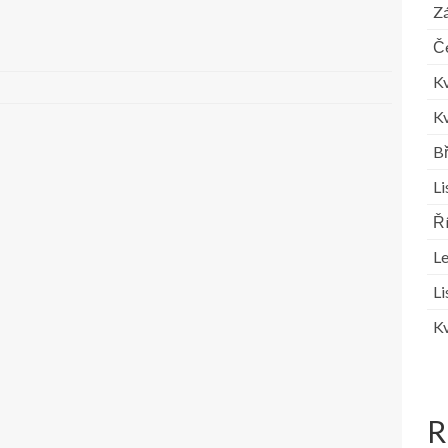
Zá
Č
K
K
B
L
Ř
L
L
K
R