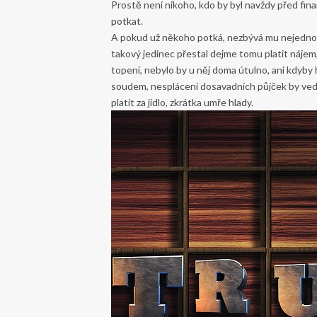
Prostě není nikoho, kdo by byl navždy před fi
potkat.
A pokud už někoho potká, nezbývá mu nejednou 
takový jedinec přestal dejme tomu platit nájem, v
topení, nebylo by u něj doma útulno, ani kdyby 
soudem, nesplácení dosavadních půjček by vedlo
platit za jídlo, zkrátka umře hlady.