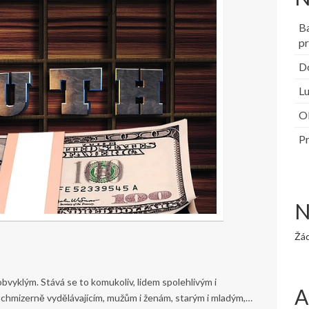
B
pr
Do
Lu
Ob
Pr
N
Žá
bvyklým. Stává se to komukoliv, lidem spolehlivým i
A
achmizerně vydělávajícím, mužům i ženám, starým i mladým,…