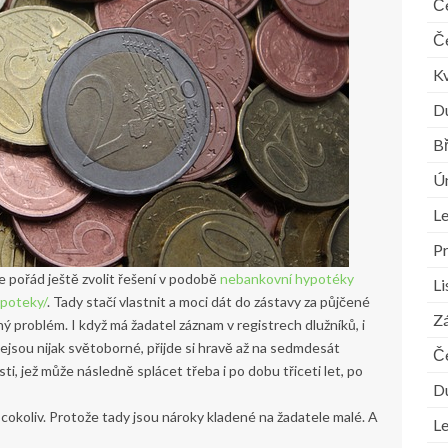
Č
Č
K
D
B
Ú
L
P
 pořád ještě zvolit řešení v podobě
nebankovní hypotéky
L
poteky/
. Tady stačí vlastnit a moci dát do zástavy za půjčené
Zá
ý problém. I když má žadatel záznam v registrech dlužníků, i
nejsou nijak světoborné, přijde si hravě až na sedmdesát
Č
, jež může následně splácet třeba i po dobu třiceti let, po
D
a cokoliv. Protože tady jsou nároky kladené na žadatele malé. A
L