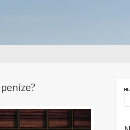
 peníze?
Hl
N