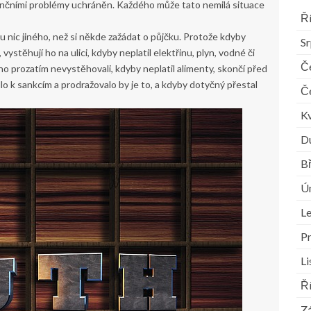
nančními problémy uchráněn. Každého může tato nemilá situace
Ř
nic jiného, než si někde zažádat o půjčku. Protože kdyby
S
ystěhují ho na ulici, kdyby neplatil elektřinu, plyn, vodné či
Č
ho prozatím nevystěhovali, kdyby neplatil alimenty, skončí před
 k sankcím a prodražovalo by je to, a kdyby dotyčný přestal
Č
K
D
B
Ú
L
P
L
Ř
Zá