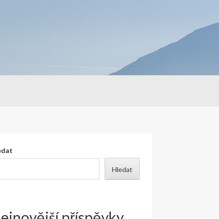
edat
Hledat
ejnovější příspěvky