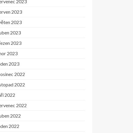
ervenec 2023
erven 2023
věten 2023
uben 2023
řezen 2023
nor 2023
eden 2023
rosinec 2022
istopad 2022
ří 2022
ervenec 2022
uben 2022
eden 2022