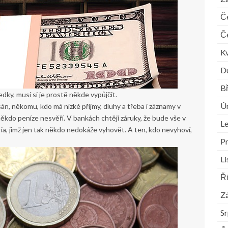
Č
Č
K
D
B
dky, musí si je prostě někde vypůjčit.
Ú
n, někomu, kdo má nízké příjmy, dluhy a třeba i záznamy v
někdo peníze nesvěří. V bankách chtějí záruky, že bude vše v
L
ria, jimž jen tak někdo nedokáže vyhovět. A ten, kdo nevyhoví,
P
L
Ř
Zá
S