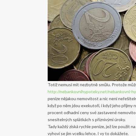
Totiž nemusí mít nezbytně smůlu. Protože může
http://nebankovnihypoteky.net/nebankovni-hy
peníze nějakou nemovitost a nic není neřešiteln
když po něm jdou exekutoři, i když jeho příjmy 
procent odhadní ceny své zastavené nemovitosti
snesitelných splátkách s příznivými úroky.
Tady každý získá rychle peníze, jež lze použít n
vyhoví se jim vcelku lehce. I vy to dokážete.