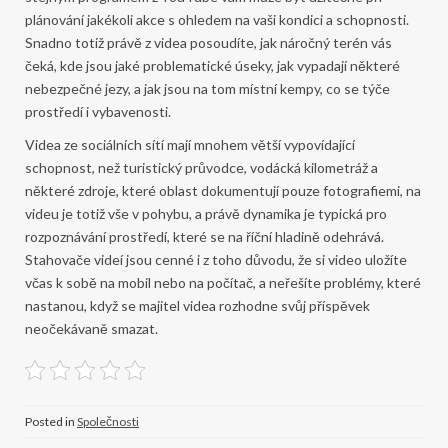
plánování jakékoli akce s ohledem na vaši kondici a schopnosti.
Snadno totiž právě z videa posoudíte, jak náročný terén vás
čeká, kde jsou jaké problematické úseky, jak vypadají některé
nebezpečné jezy, a jak jsou na tom místní kempy, co se týče
prostředí i vybavenosti.
Videa ze sociálních sítí mají mnohem větší vypovídající
schopnost, než turistický průvodce, vodácká kilometráž a
některé zdroje, které oblast dokumentují pouze fotografiemi, na
videu je totiž vše v pohybu, a právě dynamika je typická pro
rozpoznávání prostředí, které se na říční hladině odehrává.
Stahovače videí jsou cenné i z toho důvodu, že si video uložíte
včas k sobě na mobil nebo na počítač, a neřešíte problémy, které
nastanou, když se majitel videa rozhodne svůj příspěvek
neočekávaně smazat.
Posted in
Společnosti