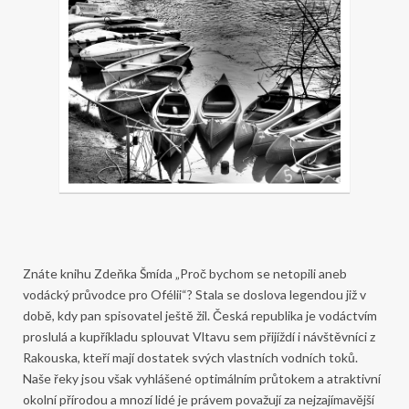
Znáte knihu Zdeňka Šmída „Proč bychom se netopili aneb
vodácký průvodce pro Ofélii“? Stala se doslova legendou již v
době, kdy pan spisovatel ještě žil. Česká republika je vodáctvím
proslulá a kupříkladu splouvat Vltavu sem přijíždí i návštěvníci z
Rakouska, kteří mají dostatek svých vlastních vodních toků.
Naše řeky jsou však vyhlášené optimálním průtokem a atraktivní
okolní přírodou a mnozí lidé je právem považují za nejzajímavější