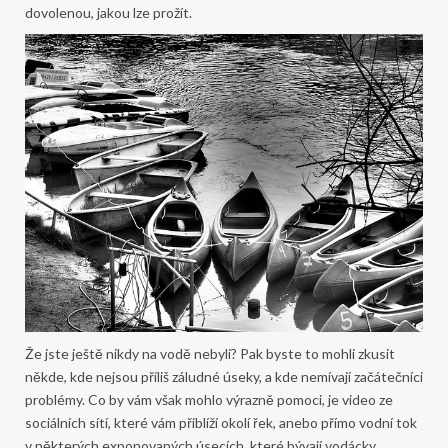
dovolenou, jakou lze prožít.
Že jste ještě nikdy na vodě nebyli? Pak byste to mohli zkusit
někde, kde nejsou příliš záludné úseky, a kde nemívají začátečníci
problémy. Co by vám však mohlo výrazně pomoci, je video ze
sociálních sítí, které vám přiblíží okolí řek, anebo přímo vodní tok
v některých exponovaných úsecích, které bývají vodácky