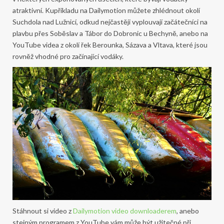
atraktivní. Kupříkladu na Dailymotion můžete zhlédnout okolí
Suchdola nad Lužnicí, odkud nejčastěji vyplouvají začátečníci na
plavbu přes Soběslav a Tábor do Dobronic u Bechyně, anebo na
YouTube videa z okolí řek Berounka, Sázava a Vltava, které jsou
rovněž vhodné pro začínající vodáky.
Stáhnout si video z
Dailymotion video downloaderem
, anebo
stejným programem z YouTube vám může být užitečné při