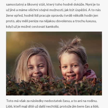
samostatný a šikovný stát, který toho hodně dokáže. Nyní je to
už jiné a máme všichni stejné možnosti, jak být úspěšní. A to nás
žene vpřed, hodně lidí pracuje opravdu tvrdě několik hodin jen
proto, aby měli peníze na nějakou dovolenou a trochu luxusu,
když už je možné cestovat kamkoliv.
Toto má však za následky nedostatek času, a to ani na rodinu.
Lidé, kteří mají dítě už další nechtějí, protože jim bere čas a lidé,