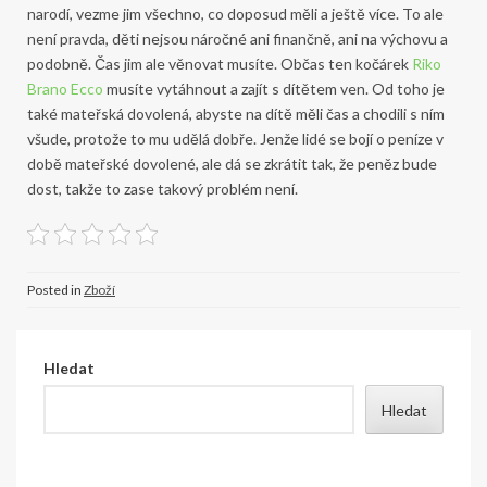
narodí, vezme jim všechno, co doposud měli a ještě více. To ale
není pravda, děti nejsou náročné ani finančně, ani na výchovu a
podobně. Čas jim ale věnovat musíte. Občas ten kočárek
Riko
Brano Ecco
musíte vytáhnout a zajít s dítětem ven. Od toho je
také mateřská dovolená, abyste na dítě měli čas a chodili s ním
všude, protože to mu udělá dobře. Jenže lidé se bojí o peníze v
době mateřské dovolené, ale dá se zkrátit tak, že peněz bude
dost, takže to zase takový problém není.
Posted in
Zboží
Hledat
Hledat