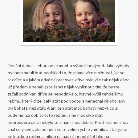
Dnešní doba s sebou nese mnoho výhod i nevýhod. Jako výhody
bychom mohli brát například to, že máme více možností, jak se
rozvíjet a v jakém odvětví pracovat, dříve bylo vše tak nějak dáno
už předem a neměli jste šanci nějak vyniknout tím, že byste
začali podnikat, dříve se nepodnikalo, hlavně kvůli tehdejšímu
režimu, který držel celý stát pod vodou a nenechal nikoho, aby
byl bohatší než stát. A ani ten stát moc bohatý nebyl, co si
budeme. Za dob tohoto režimu jsme moc jako stát
neprosperovali a nebylo to s námi moc dobré. Před režimem nás
znal celý svět, ale po něm se to velmi rychle změnilo a stali jsme
se loutkou režimu a nikdo na nás už nepohlížel jako na