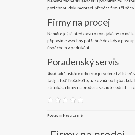
Nemáte žádné zkušenosti s podnikáním? Potřeb
potřebnou dokumentaci, převést firmu či něco 
Firmy na prodej
Nemáte ještě představu o tom, jaká by to měla bý
připravíme všechny potřebné doklady a postupy p
úspěchem v podnikání.
Poradenský servis
Jistě také uvítáte odborné poradenství, které
tady a teď. Nečekejte, až se začnou hýbat kol
stránkách
firmy na prodej
a začněte jednat. Tře
Posted in Nezařazené
Firmy na prodej