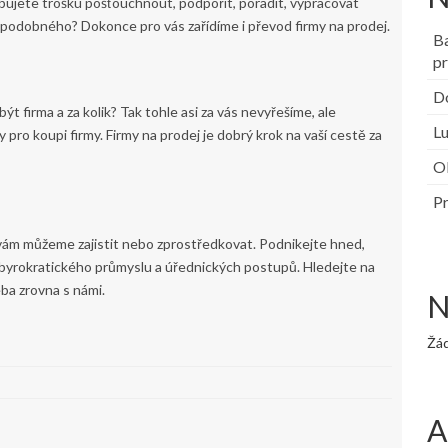
ujete trošku pošťouchnout, podpořit, poradit, vypracovat
podobného? Dokonce pro vás zařídíme i převod firmy na prodej.
B
pr
Do
t firma a za kolik? Tak tohle asi za vás nevyřešíme, ale
Lu
ro koupi firmy. Firmy na prodej je dobrý krok na vaší cestě za
Ob
Pr
 vám můžeme zajistit nebo zprostředkovat. Podnikejte hned,
a byrokratického průmyslu a úřednických postupů. Hledejte na
ba zrovna s námi.
N
Žá
A