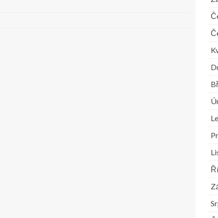
Č
Č
K
D
B
Ú
L
P
L
Ř
Zá
S