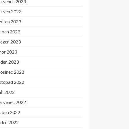
ervenec 2023
erven 2023
věten 2023
uben 2023
řezen 2023
nor 2023
eden 2023
rosinec 2022
istopad 2022
ří 2022
ervenec 2022
uben 2022
eden 2022