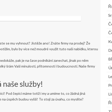
Ř
S
Č
Č
K
yste se mu vyhnout? Jistěže ano! Znáte firmy na prodej? Že
ížím, bylo by více než moudré využít tuto naši nabídku, kterou
D
B
 nedokáže, pak je na čase podnikání zanechat, jinak po něm
lký šrám Vaší minulostí, přítomností i budoucností. Naše
firmy
Ú
L
á naše služby!
P
cí! Pod čepicí máme totiž i my a umíme to, co žádná jiná
L
na úspěch budou vyšší! To stojí za úvahu, co myslíte?
Ř
Zá