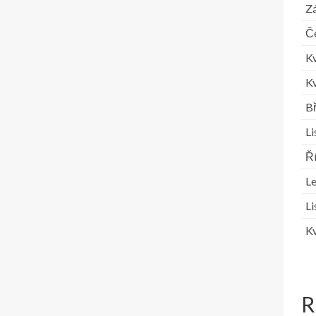
Zá
Č
K
K
B
L
Ř
L
L
K
R