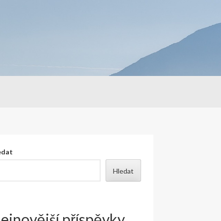
edat
Hledat
ejnovější příspěvky