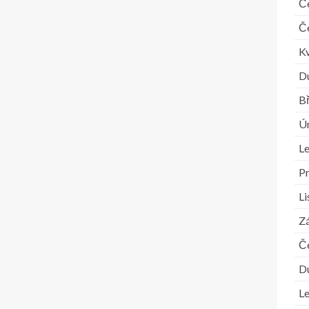
Č
Č
K
D
B
Ú
L
P
L
Zá
Č
D
L