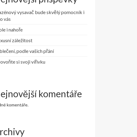
azénový vysavač bude skvělý pomocník i
o vás
le i nahoře
xusní záležitost
lečení, podle vašich přání
ovoňte si svoji vířivku
ejnovější komentáře
dné komentáře.
rchivy