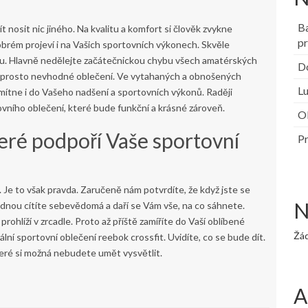
B
 nosit nic jiného. Na kvalitu a komfort si člověk zvykne
pr
brém projeví i na Vašich sportovních výkonech. Skvěle
ku. Hlavně nedělejte začátečnickou chybu všech amatérských
Do
 naprosto nevhodné oblečení. Ve vytahaných a obnošených
Lu
mítne i do Vašeho nadšení a sportovních výkonů. Raději
vního oblečení, které bude funkční a krásné zároveň.
Ob
teré podpoří Vaše sportovní
Pr
p. Je to však pravda. Zaručeně nám potvrdíte, že když jste se
N
ednou cítíte sebevědomá a daří se Vám vše, na co sáhnete.
prohlíží v zrcadle. Proto až příště zamíříte do Vaší oblíbené
Žá
inální sportovní oblečení
reebok crossfit
. Uvidíte, co se bude dít.
teré si možná nebudete umět vysvětlit.
A