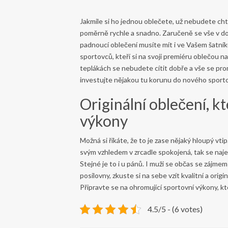
Jakmile si ho jednou oblečete, už nebudete chtít
poměrně rychle a snadno. Zaručeně se vše v do
padnoucí oblečení musíte mít i ve Vašem šatní
sportovců, kteří si na svoji premiéru oblečou
teplákách se nebudete cítit dobře a vše se pro
investujte nějakou tu korunu do nového sporto
Originální oblečení, k
výkony
Možná si říkáte, že to je zase nějaký hloupý vti
svým vzhledem v zrcadle spokojená, tak se naj
Stejné je to i u pánů. I muži se občas se zájmem 
posilovny, zkuste si na sebe vzít kvalitní a orig
Připravte se na ohromující sportovní výkony, k
4.5/5 - (6 votes)