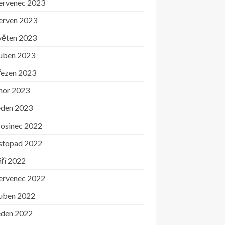
ervenec 2023
erven 2023
věten 2023
uben 2023
řezen 2023
nor 2023
eden 2023
rosinec 2022
istopad 2022
ří 2022
ervenec 2022
uben 2022
eden 2022