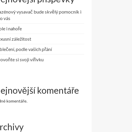
azénový vysavač bude skvělý pomocník i
o vás
le i nahoře
xusní záležitost
lečení, podle vašich přání
ovoňte si svoji vířivku
ejnovější komentáře
dné komentáře.
rchivy