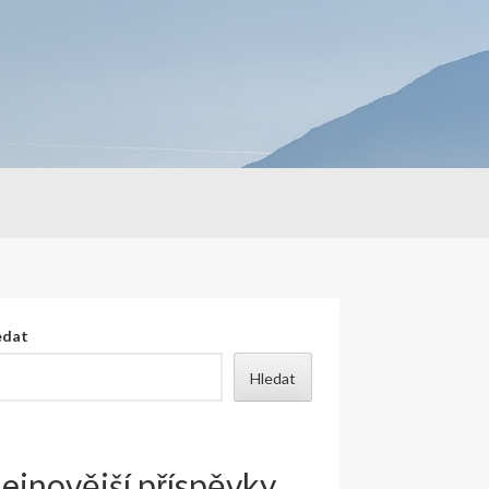
edat
Hledat
ejnovější příspěvky