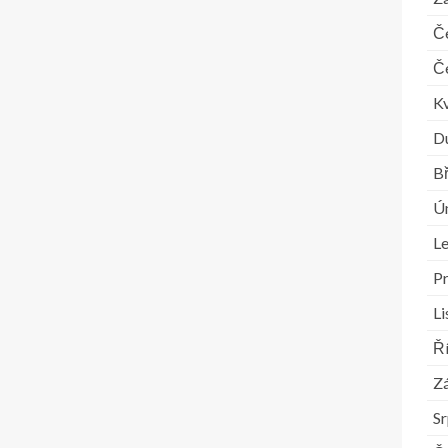
Č
Č
K
D
B
Ú
L
P
L
Ř
Zá
S