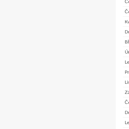
Č
Č
K
D
B
Ú
L
P
L
Zá
Č
D
L