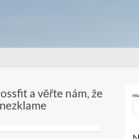
ossfit a věřte nám, že
Hl
í nezklame
N