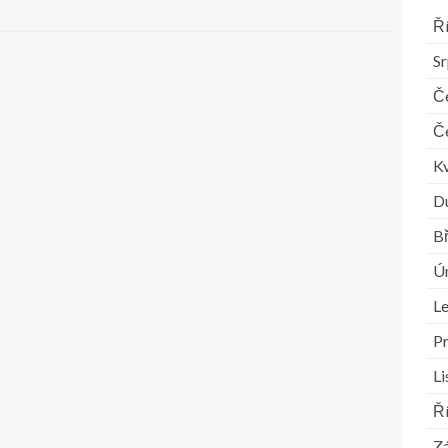
Ř
S
Č
Č
K
D
B
Ú
L
P
L
Ř
Zá