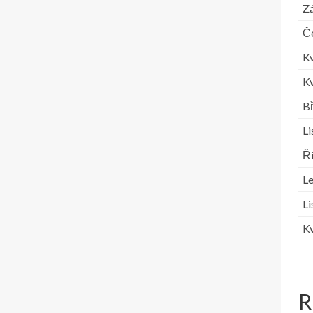
Zá
Č
K
K
B
L
Ř
L
L
K
R