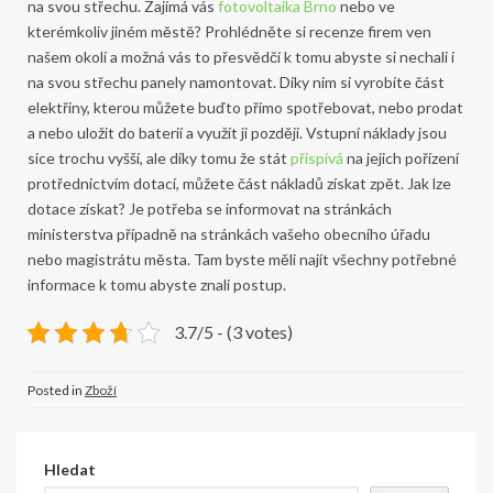
na svou střechu. Zajímá vás
fotovoltaika Brno
nebo ve
kterémkoliv jiném městě? Prohlédněte si recenze firem ven
našem okolí a možná vás to přesvědčí k tomu abyste si nechali i
na svou střechu panely namontovat. Díky nim si vyrobíte část
elektřiny, kterou můžete buďto přímo spotřebovat, nebo prodat
a nebo uložit do baterií a využít ji později. Vstupní náklady jsou
sice trochu vyšší, ale díky tomu že stát
přispívá
na jejich pořízení
protřednictvím dotací, můžete část nákladů získat zpět. Jak lze
dotace získat? Je potřeba se informovat na stránkách
ministerstva případně na stránkách vašeho obecního úřadu
nebo magistrátu města. Tam byste měli najít všechny potřebné
informace k tomu abyste znali postup.
3.7/5 - (3 votes)
Posted in
Zboží
Hledat