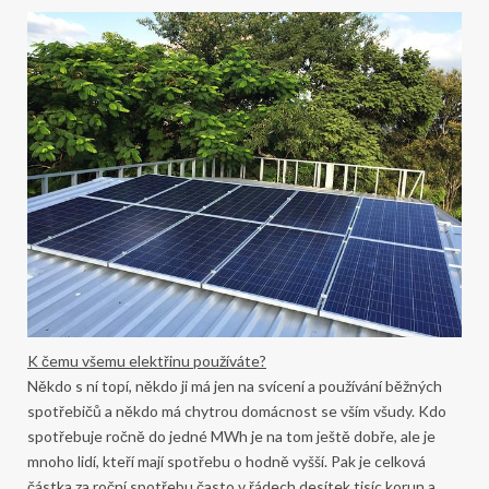
K čemu všemu elektřinu používáte?
Někdo s ní topí, někdo ji má jen na svícení a používání běžných
spotřebičů a někdo má chytrou domácnost se vším všudy. Kdo
spotřebuje ročně do jedné MWh je na tom ještě dobře, ale je
mnoho lidí, kteří mají spotřebu o hodně vyšší. Pak je celková
částka za roční spotřebu často v řádech desítek tisíc korun a