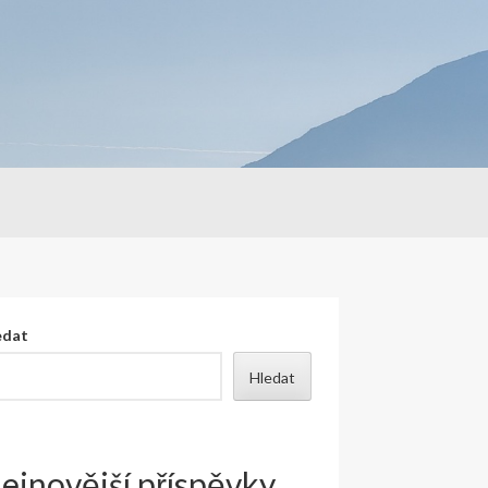
edat
Hledat
ejnovější příspěvky