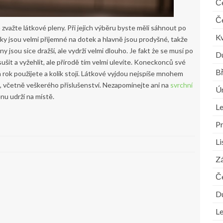
Č
Č
 zvažte látkové pleny. Při jejich výběru byste měli sáhnout po
K
ky jsou velmi příjemné na dotek a hlavně jsou prodyšné, takže
jsou sice dražší, ale vydrží velmi dlouho. Je fakt że se musí po
D
šit a vyžehlit, ale přírodě tím velmi ulevíte. Koneckonců své
B
a rok použijete a kolik stojí. Látkové vyjdou nejspíše mnohem
, včetně veškerého příslušenství. Nezapomínejte ani na
svrchní
Ú
nu udrží na místě.
L
P
L
Zá
Č
D
L