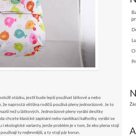
B
pr
Do
Lu
Ob
Pr
N
 položil otázku, jestli bude lepší používat látkové a nebo
Žá
e, že naprostá většina rodičů používá pleny jednorázové. Je to
snazší než u látkových. Jednorázové pleny vyrábí desítky
zda chcete klasické zapínání nebo navlékací kalhotky, vyrábí se
u i ekologické varianty, jenže problém je v tom, že eko plena stojí
A
používají ty nejlevnější, a ty stojí pár korun.