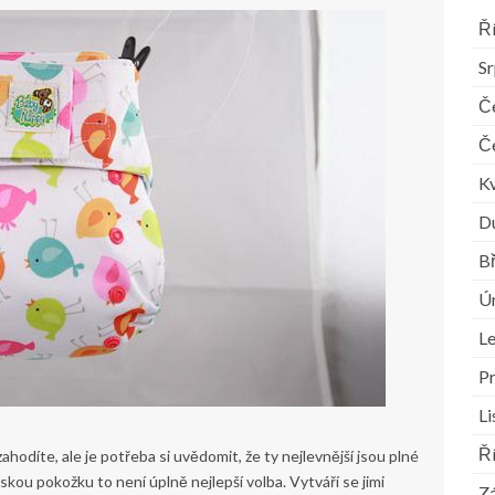
Ř
S
Č
Č
K
D
B
Ú
L
P
L
Ř
hodíte, ale je potřeba si uvědomit, že ty nejlevnější jsou plné
skou pokožku to není úplně nejlepší volba. Vytváří se jimi
Zá