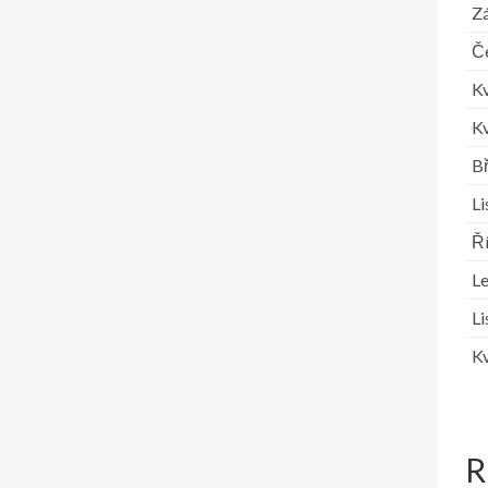
Zá
Č
K
K
B
L
Ř
L
L
K
R