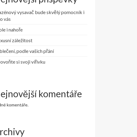
azénový vysavač bude skvělý pomocník i
o vás
le i nahoře
xusní záležitost
lečení, podle vašich přání
ovoňte si svoji vířivku
ejnovější komentáře
dné komentáře.
rchivy