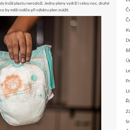
y kvůli plastu nerozloží. Jedny pleny vydrží i celou noc, druhé
Č
o by měli rodiče při výběru plen zvážit.
Č
K
D
B
Ú
L
P
L
Ř
Zá
S