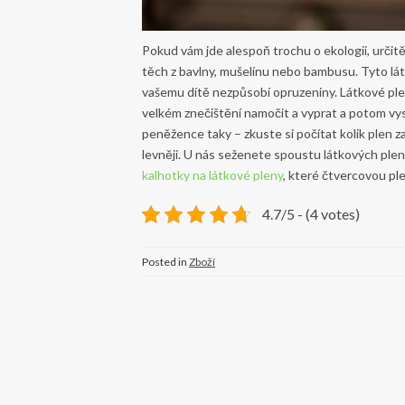
Pokud vám jde alespoň trochu o ekologii, určitě
těch z bavlny, mušelínu nebo bambusu. Tyto lát
vašemu dítě nezpůsobí opruzeniny. Látkové pleny 
velkém znečištění namočit a vyprat a potom vysu
peněžence taky – zkuste si počítat kolik plen z
levněji.
U nás seženete spoustu látkových plen
kalhotky na látkové pleny
, které čtvercovou ple
4.7/5 - (4 votes)
Posted in
Zboží